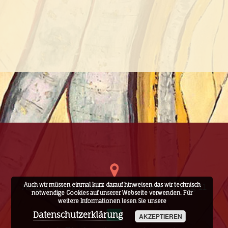
Auch wir müssen einmal kurz darauf hinweisen das wir technisch
Hofgut Theater Rabenau Appenborner Weg 11
notwendige Cookies auf unserer Webseite verwenden. Für
weitere Informationen lesen Sie unsere
Datenschutzerklärung
AKZEPTIEREN