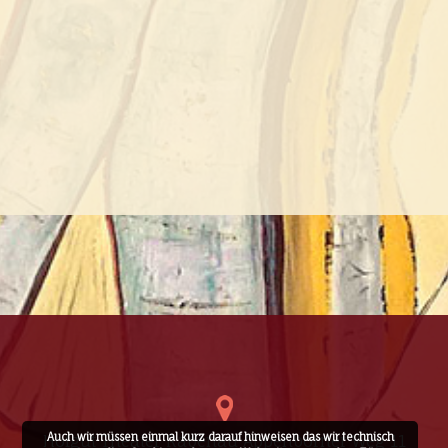
Auch wir müssen einmal kurz darauf hinweisen das wir technisch
Hofgut Theater Rabenau Appenborner Weg 11