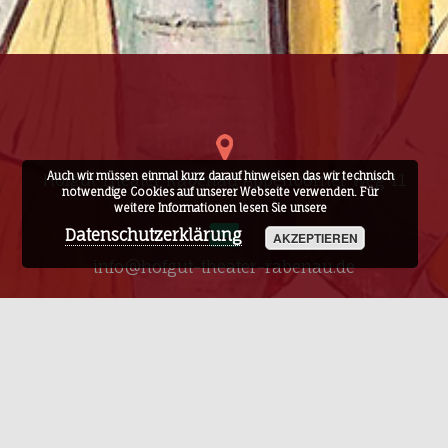
Auch wir müssen einmal kurz darauf hinweisen das wir technisch
Hofgut Theater Rabenau Appenborner Weg 11
notwendige Cookies auf unserer Webseite verwenden. Für
weitere Informationen lesen Sie unsere
Datenschutzerklärung
AKZEPTIEREN
info@hofgut-theater-rabenau.de
06407 8177
0160 97225139