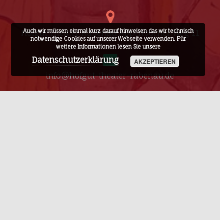
Auch wir müssen einmal kurz darauf hinweisen das wir technisch
Hofgut Theater Rabenau Appenborner Weg 11
notwendige Cookies auf unserer Webseite verwenden. Für
weitere Informationen lesen Sie unsere
Datenschutzerklärung
AKZEPTIEREN
info@hofgut-theater-rabenau.de
06407 8177
0160 97225139
Facebook-
Link
© 2026 - Hofgut Theater Rabenau
co design by
IT Produktion