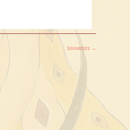
Souvenirs
→