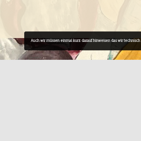
Auch wir müssen einmal kurz darauf hinweisen das wir technisc
Hofgut Theater Rabenau
Appenborner Weg 11