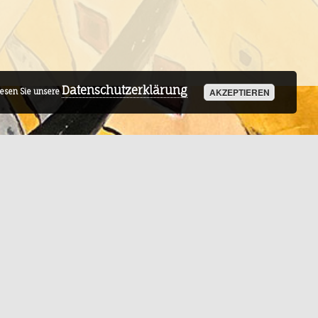
Datenschutzerklärung
AKZEPTIEREN
lesen Sie unsere
Facebook-
Link
© 2026 - Hofgut Theater
Rabenau
co design by
IT Produktion