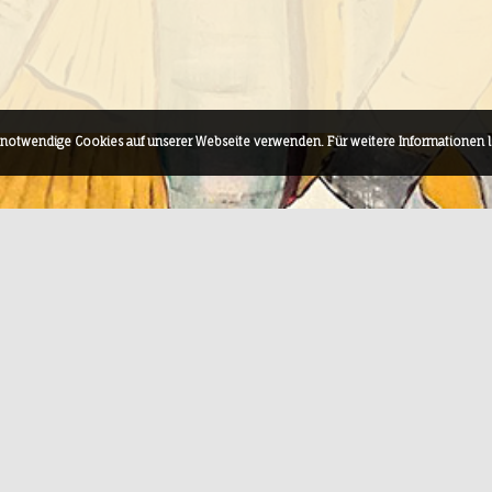
h notwendige Cookies auf unserer Webseite verwenden. Für weitere Informationen 
info@hofgut-theater-
06407 8177
rabenau.de
0160 97225139