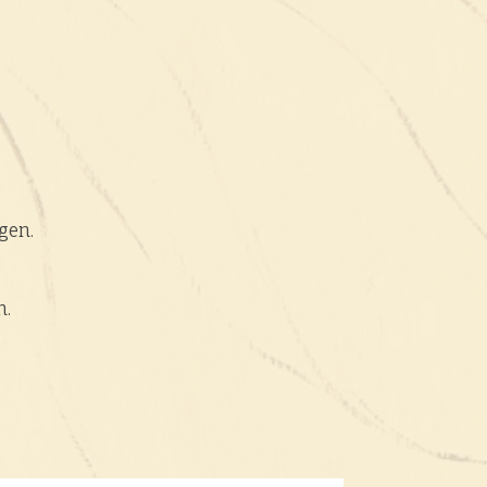
gen.
n.