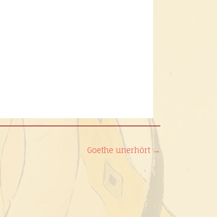
Goethe unerhört
→