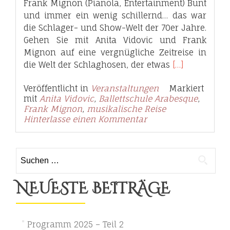
Frank Mignon (Pianola, Entertainment) Bunt
und immer ein wenig schillernd… das war
die Schlager- und Show-Welt der 70er Jahre.
Gehen Sie mit Anita Vidovic und Frank
Mignon auf eine vergnügliche Zeitreise in
Read
die Welt der Schlaghosen, der etwas
[…]
more
Veröffentlicht in
Veranstaltungen
Markiert
about
mit
Anita Vidovic
,
Ballettschule Arabesque
,
MELODIEN
Frank Mignon
,
musikalische Reise
DER
Hinterlasse einen Kommentar
70er
JAHRE
Suchen
nach:
NEUESTE BEITRÄGE
Programm 2025 – Teil 2