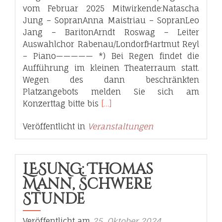
vom Februar 2025 Mitwirkende:Natascha
Jung – SopranAnna Maistriau – SopranLeo
Jang – BaritonArndt Roswag – Leiter
Auswahlchor Rabenau/LondorfHartmut Reyl
– Piano————— *) Bei Regen findet die
Aufführung im kleinen Theaterraum statt.
Wegen des dann beschränkten
Platzangebots melden Sie sich am
Read
Konzerttag bitte bis
[…]
more
Veröffentlicht in
Veranstaltungen
about
Programm
2025
–
LESUNG: Thomas
Teil
Mann, Schwere
2
Stunde
Veröffentlicht am
25. Oktober 2024