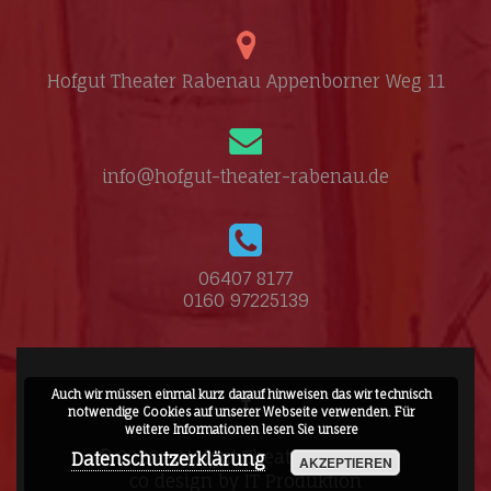
Hofgut Theater Rabenau Appenborner Weg 11
info@hofgut-theater-rabenau.de
06407 8177
0160 97225139
Auch wir müssen einmal kurz darauf hinweisen das wir technisch
Facebook-
notwendige Cookies auf unserer Webseite verwenden. Für
Link
weitere Informationen lesen Sie unsere
© 2026 - Hofgut Theater Rabenau
Datenschutzerklärung
AKZEPTIEREN
co design by
IT Produktion