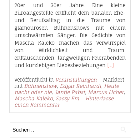
20er und 30er Jahre. Eine kleine
Büroangestellte entflieht dem banalen Ehe-
und Berufsalltag in die Träume von
glamourösen Bühnenshows mit einem
umschwärmten Sänger. Die Gedichte von
Mascha Kaleko machen das Verwirrspiel
von Wirklichkeit und Traum,
enttäuschenden, langweiligen Feierabenden
Read
und kurzlebigen Liebesbeziehungen
[…]
more
Veröffentlicht in
Veranstaltungen
Markiert
about
mit
Bühnenshow
,
Edgar Reinhardt
,
Heute
Heute
nacht oder nie
,
Jantje Pabst
,
Marcus Licher
,
nacht
Mascha Kaleko
,
Sassy Em
Hinterlasse
oder
einen Kommentar
nie
Suchen
nach: